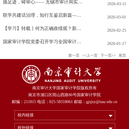
循足迹，铸审心—— 无锡市审计局实习组临时党支部走进荣毅仁纪念馆开展主题党日活动
2026-03-11
联学共建话治理，知行互鉴启新篇——国家审计学院研究生第二党支部、南京师范大学公共管理学院政治学第一党支部联合学术沙龙活动
2026-03-01
【学习】转载丨何为正确政绩观？新华社推出重磅通讯
2026-02-25
国家审计学院党委召开学习全国审计工作会议精神专题会暨支部书记述职评议会
2026-01-17
第一页
<<上一页
下一页>>
尾页
南京审计大学国家审计学院版权所有
南京市浦口区雨山西路86号国家审计学院
邮编：211815 电话：025-58318061 邮箱：gjsjxy@nau.edu.cn
校内链接
校外链接