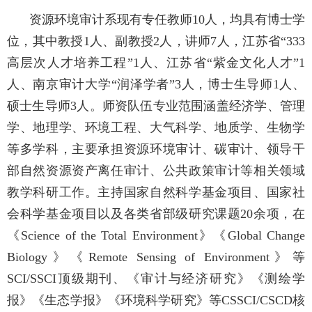
资源环境审计系现有专任教师
10
人，均具有博士学
位，其中教授
1
人、副教授
2
人，讲师
7
人，江苏省“
333
高层次人才培养工程”
1
人、江苏省“紫金文化人才”
1
人、南京审计大学“润泽学者”
3
人，博士生导师
1
人、
硕士生导师
3
人。师资队伍专业范围涵盖经济学、管理
学、地理学、环境工程、大气科学、地质学、生物学
等多学科，主要承担资源环境审计、碳审计、领导干
部自然资源资产离任审计、公共政策审计等相关领域
教学科研工作。主持国家自然科学基金项目、国家社
会科学基金项目以及各类省部级研究课题
20
余项，在
《
Science of the Total Environment
》《
Global Change
Biology
》《
Remote Sensing of Environment
》等
SCI/SSCI
顶级期刊、《审计与经济研究》《测绘学
报》《生态学报》《环境科学研究》等
CSSCI/CSCD
核